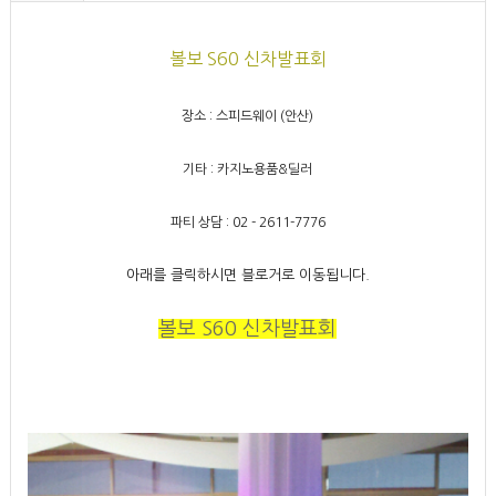
볼보 S60 신차발표회
장소 : 스피드웨이 (안산)
기타 : 카지노용품&딜러
파티 상담 : 02 - 2611-7776
아래를 클릭하시면 블로거로 이동됩니다.
볼보 S60 신차발표회