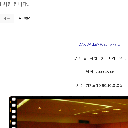
트 사진 입니다.
제목
오크벨리
OAK VALLEY
(Casino Party)
장 소 : 빌리지 센타 (GOLF VILLAGE)
날 짜 : 2009.03.06
기 타 : 카지노테이블(사이즈 조절)