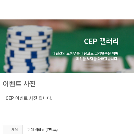
CEP 갤러리
다년간의 노하우를 바탕으로 고객만족을 위해
최선을 노력을 다하겠습니다.
이벤트 사진
CEP 이벤트 사진 입니다.
제목
현대 백화점 (킨텍스)